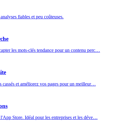
 analyses fiables et peu coûteuses.
rche
t capter les mots-clés tendance pour un contenu perc…
ite
ens cassés et améliorez vos pages pour un meilleur…
ions
l'App Store. Idéal pour les entreprises et les déve…