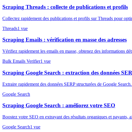
Scraping Threads : collecte de publications et profils
Collectez rapidement des publications et profils sur Threads pour opt
Threads
1
vue
Scraping Emails : vérification en masse des adresses
Vérifiez rapidement les emails en masse, obtenez des informations détai
Bulk Emails Verifier
1
vue
Scraping Google Search : extraction des données SE
Extraire rapidement des données SERP structurées de Google Search. O
Google Search
Scraping Google Search : améliorez votre SEO
Boostez votre SEO en extrayant des résultats organiques et payants, a
Google Search
1
vue