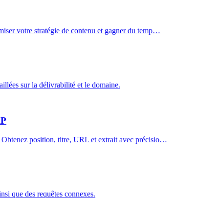
imiser votre stratégie de contenu et gagner du temp…
llées sur la délivrabilité et le domaine.
RP
btenez position, titre, URL et extrait avec précisio…
insi que des requêtes connexes.