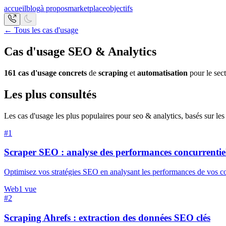
accueil
blog
à propos
marketplace
objectifs
← Tous les cas d'usage
Cas d'usage
SEO & Analytics
161
cas d'usage concrets
de
scraping
et
automatisation
pour le sec
Les plus consultés
Les cas d'usage les plus populaires pour
seo & analytics
, basés sur les
#
1
Scraper SEO : analyse des performances concurrentiel
Optimisez vos stratégies SEO en analysant les performances de vos c
Web
1
vue
#
2
Scraping Ahrefs : extraction des données SEO clés