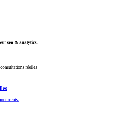
teur
seo & analytics
.
 consultations réelles
les
oncurrents.