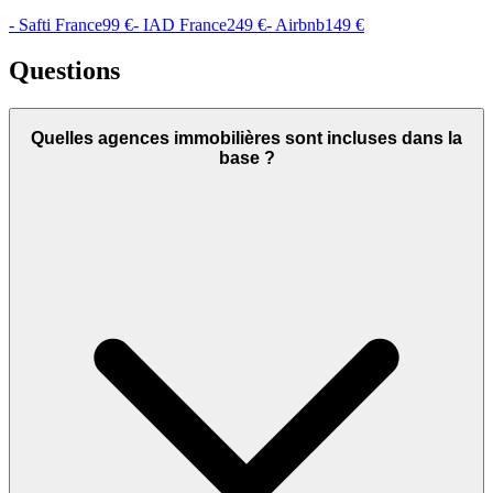
- Safti France
99 €
- IAD France
249 €
- Airbnb
149 €
Questions
Quelles agences immobilières sont incluses dans la
base ?