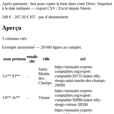
Après paiement : lien pour copier la base dans votre Drive. Snapshot
à la date indiquée — export CSV / Excel depuis Sheets.
249 €
· 207,50 € HT
·
pas d’abonnement
Aperçu
5
colonnes clés
Exemple anonymisé —
29 949
lignes au complet.
emails
nom
prénom
ville
url
site
https://annuaire.experts-
Saint-
comptables.org/expert-
Martin-
Gr**
El**
-
comptable/29735-baker-tilly-
des-
strego-saint-martin-des-champs-
Champs
29600
https://annuaire.experts-
comptables.org/expert-
Ol**
Jo**
-
Vienne
comptable/30986-baker-tilly-
strego-vienne-38200
https://annuaire.experts-