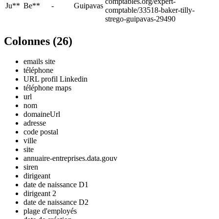
comptables.org/expert-
Ju**
Be**
-
Guipavas
comptable/33518-baker-tilly-
strego-guipavas-29490
Colonnes (
26
)
emails site
téléphone
URL profil Linkedin
téléphone maps
url
nom
domaineUrl
adresse
code postal
ville
site
annuaire-entreprises.data.gouv
siren
dirigeant
date de naissance D1
dirigeant 2
date de naissance D2
plage d'employés