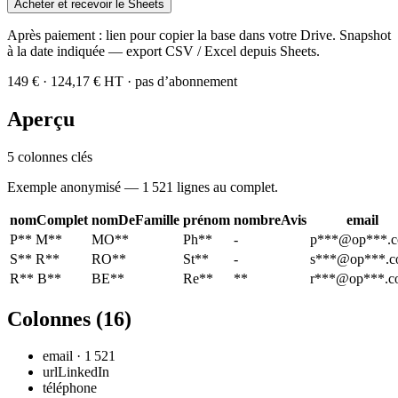
Acheter et recevoir le Sheets
Après paiement : lien pour copier la base dans votre Drive. Snapshot
à la date indiquée — export CSV / Excel depuis Sheets.
149 €
· 124,17 € HT
·
pas d’abonnement
Aperçu
5
colonnes clés
Exemple anonymisé —
1 521
lignes au complet.
nomComplet
nomDeFamille
prénom
nombreAvis
email
P** M**
MO**
Ph**
-
p***@op***.
S** R**
RO**
St**
-
s***@op***.
R** B**
BE**
Re**
**
r***@op***.c
Colonnes (
16
)
email
·
1 521
urlLinkedIn
téléphone