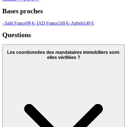
Bases proches
- Safti France
99 €
- IAD France
249 €
- Airbnb
149 €
Questions
Les coordonnées des mandataires immobiliers sont-
elles vérifiées ?