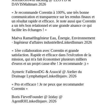
DAVIS
Malt
mars 2026
«
Je recommande Corentin à 100%, une très bonne
communication et transparence sur les rendus finaux et
un résultat rapide et efficace. Je note aussi que Corentin
a un très bon relationnel et une grande aisance ce qui
facilite les échanges !
»
Maëva Ramaël
Ingénieur Eau, Énergie, Environnement
· Ingénieur d'affaires industrielles
LinkedIn
mars 2026
«
1ère collaboration avec Corentin et grande
satisfaction. Rapide et efficace dans l'exécution de la
mission, qui m'a fait économiser plusieurs milliers
d'euros et un projet casse-tête ! Je recommande ;)
»
Aymeric Faillenot
DG & Associé @ Atelier du
Drainage Lymphatique
LinkedIn
janv. 2026
«
Pro et efficace ! Je ne peux que recommander
Corentin
»
Boris Fievet
Founder @ Iziday @
AgentRH
LinkedIn
janv. 2026