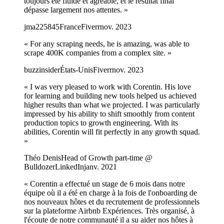
toujours été fluide et agréable, et le résultat final
dépasse largement nos attentes.
»
jma225845
France
Fiverr
nov. 2023
«
For any scraping needs, he is amazing, was able to
scrape 400K companies from a complex site.
»
buzzinsider
États-Unis
Fiverr
nov. 2023
«
I was very pleased to work with Corentin. His love
for learning and building new tools helped us achieved
higher results than what we projected. I was particularly
impressed by his ability to shift smoothly from content
production topics to growth engineering. With its
abilities, Corentin will fit perfectly in any growth squad.
»
Théo Denis
Head of Growth part-time @
Bulldozer
LinkedIn
janv. 2021
«
Corentin a effectué un stage de 6 mois dans notre
équipe où il a été en charge à la fois de l'onboarding de
nos nouveaux hôtes et du recrutement de professionnels
sur la plateforme Airbnb Expériences. Très organisé, à
l'écoute de notre communauté il a su aider nos hôtes à