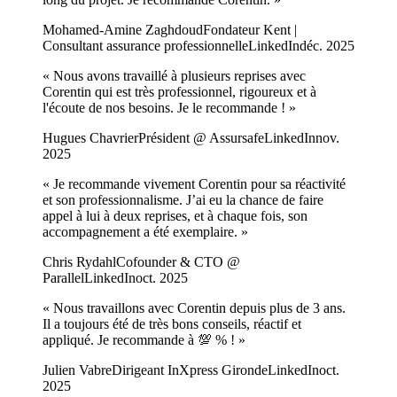
Mohamed-Amine Zaghdoud
Fondateur Kent |
Consultant assurance professionnelle
LinkedIn
déc. 2025
«
Nous avons travaillé à plusieurs reprises avec
Corentin qui est très professionnel, rigoureux et à
l'écoute de nos besoins. Je le recommande !
»
Hugues Chavrier
Président @ Assursafe
LinkedIn
nov.
2025
«
Je recommande vivement Corentin pour sa réactivité
et son professionnalisme. J’ai eu la chance de faire
appel à lui à deux reprises, et à chaque fois, son
accompagnement a été exemplaire.
»
Chris Rydahl
Cofounder & CTO @
Parallel
LinkedIn
oct. 2025
«
Nous travaillons avec Corentin depuis plus de 3 ans.
Il a toujours été de très bons conseils, réactif et
appliqué. Je recommande à 💯 % !
»
Julien Vabre
Dirigeant InXpress Gironde
LinkedIn
oct.
2025