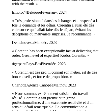
with the result.
»
lampro74
Belgique
Fiverr
janv. 2024
«
Très professionnel dans les échanges et a respecté à la
fois la demande et les délais. Corentin a aussi été très
clair sur ce qu'il allait faire dès le départ, évitant les
déceptions ou mauvaises surprises. Je recommande.
»
Denis
Inovesta
Malt
déc. 2023
«
Corentin has been exceptionally fast at delivering that
order. Great level of expertise! Kudos Corentin.
»
tigerparts
Pays-Bas
Fiverr
déc. 2023
«
Corentin est très pro. Il connait son métier, est de très
bon conseils, et force de proposition.
»
Charlotte
Agence Canopée
Malt
nov. 2023
«
Nous sommes extrêmement satisfaits du travail
réalisé. Corentin a fait preuve d'un grand
professionnalisme, d'une excellente réactivité et d'un
sens du détail remarquable. La communication a