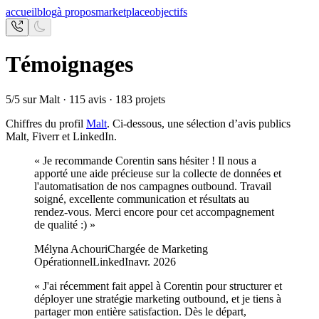
accueil
blog
à propos
marketplace
objectifs
Témoignages
5
/5 sur Malt ·
115
avis ·
183
projets
Chiffres du profil
Malt
. Ci-dessous, une sélection d’avis publics
Malt, Fiverr et LinkedIn.
«
Je recommande Corentin sans hésiter ! Il nous a
apporté une aide précieuse sur la collecte de données et
l'automatisation de nos campagnes outbound. Travail
soigné, excellente communication et résultats au
rendez-vous. Merci encore pour cet accompagnement
de qualité :)
»
Mélyna Achouri
Chargée de Marketing
Opérationnel
LinkedIn
avr. 2026
«
J'ai récemment fait appel à Corentin pour structurer et
déployer une stratégie marketing outbound, et je tiens à
partager mon entière satisfaction. Dès le départ,