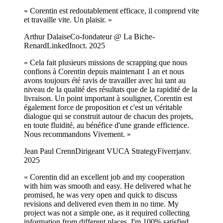
«
Corentin est redoutablement efficace, il comprend vite
et travaille vite. Un plaisir.
»
Arthur Dalaise
Co-fondateur @ La Biche-
Renard
LinkedIn
oct. 2025
«
Cela fait plusieurs missions de scrapping que nous
confions à Corentin depuis maintenant 1 an et nous
avons toujours été ravis de travailler avec lui tant au
niveau de la qualité des résultats que de la rapidité de la
livraison. Un point important à souligner, Corentin est
également force de proposition et c'est un véritable
dialogue qui se construit autour de chacun des projets,
en toute fluidité, au bénéfice d'une grande efficience.
Nous recommandons Vivement.
»
Jean Paul Crenn
Dirigeant VUCA Strategy
Fiverr
janv.
2025
«
Corentin did an excellent job and my cooperation
with him was smooth and easy. He delivered what he
promised, he was very open and quick to discuss
revisions and delivered even them in no time. My
project was not a simple one, as it required collecting
information from different places. I'm 100% satisfied