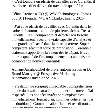
«
C'est toujours un plaisir de travailler avec Corentin, il
est très réactif et délivre du travail de qualité !
»
Céline Arethens
CEO @ WW Technologies | Forbes
30U30 | Founder @ LANE
LinkedIn
janv. 2026
«
J’ai eu le plaisir de travailler avec Corentin dans le
cadre de l’automatisation de plusieurs tâches. Très à
l’écoute, il a su comprendre et détecter nos besoins
immédiatement, avec une vraie capacité d’analyse et
une grande efficacité dans la mise en œuvre. Super
compétent, réactif et force de proposition, Corentin a
clairement apporté de la valeur dès le départ. Bravo
pour la qualité de l’accompagnement, et au plaisir de
collaborer de nouveau ensemble.
»
Adnane Amahou
Chef de projet automatisation & IA |
Brand Manager @ Prospective Marketing
Automation
LinkedIn
déc. 2025
«
Prestation de scraping impeccable : compréhension
rapide du besoin, extraction propre et structurée, délais
respectés. Les données livrées sont exploitables
immédiatement (format clair, colonnes cohérentes, pas
de doublons). Communication fluide et réactif tout au
long du projet. Je recommande Corentin.
»