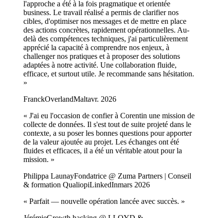
l'approche a été à la fois pragmatique et orientée
business. Le travail réalisé a permis de clarifier nos
cibles, d'optimiser nos messages et de mettre en place
des actions concrètes, rapidement opérationnelles. Au-
delà des compétences techniques, j'ai particulièrement
apprécié la capacité à comprendre nos enjeux, à
challenger nos pratiques et à proposer des solutions
adaptées à notre activité. Une collaboration fluide,
efficace, et surtout utile. Je recommande sans hésitation.
»
Franck
Overland
Malt
avr. 2026
«
J'ai eu l'occasion de confier à Corentin une mission de
collecte de données. Il s'est tout de suite projeté dans le
contexte, a su poser les bonnes questions pour apporter
de la valeur ajoutée au projet. Les échanges ont été
fluides et efficaces, il a été un véritable atout pour la
mission.
»
Philippa Launay
Fondatrice @ Zuma Partners | Conseil
& formation Qualiopi
LinkedIn
mars 2026
«
Parfait — nouvelle opération lancée avec succès.
»
Jérémie
Growth hacking @ LLOYD &