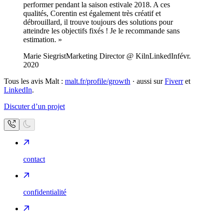
performer pendant la saison estivale 2018. A ces
qualités, Corentin est également très créatif et
débrouillard, il trouve toujours des solutions pour
atteindre les objectifs fixés ! Je le recommande sans
estimation.
»
Marie Siegrist
Marketing Director @ Kiln
LinkedIn
févr.
2020
Tous les avis Malt :
malt.fr/profile/growth
·
aussi sur
Fiverr
et
LinkedIn
.
Discuter d’un projet
contact
confidentialité