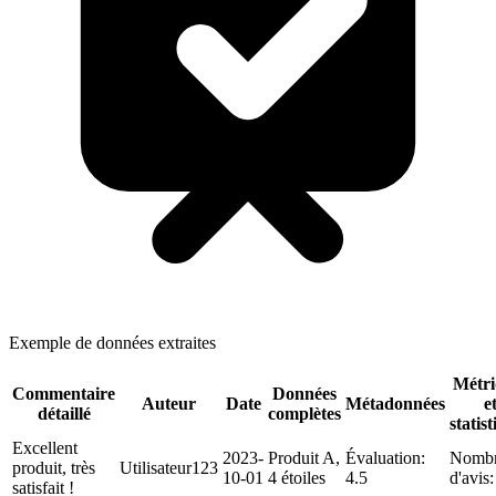
Exemple de données extraites
Métri
Commentaire
Données
Auteur
Date
Métadonnées
e
détaillé
complètes
statis
Excellent
2023-
Produit A,
Évaluation:
Nomb
produit, très
Utilisateur123
10-01
4 étoiles
4.5
d'avis
satisfait !