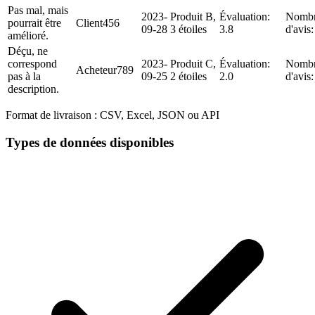
Pas mal, mais
2023-
Produit B,
Évaluation:
Nomb
pourrait être
Client456
09-28
3 étoiles
3.8
d'avis
amélioré.
Déçu, ne
correspond
2023-
Produit C,
Évaluation:
Nomb
Acheteur789
pas à la
09-25
2 étoiles
2.0
d'avis
description.
Format de livraison :
CSV, Excel, JSON ou API
Types de données disponibles