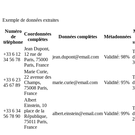
Exemple de données extraites
Numéro
Coordonnées
de
Données complètes
Métadonnées
complètes
téléphone
s
Jean Dupont,
T
+33 6 12
12 rue de
jean.dupont@email.com
Validité: 98%
d
34 56 78
Paris, 75000
Paris, France
Marie Curie,
22 avenue des
T
+33 6 23
Champs,
marie.curie@email.com
Validité: 95%
d
45 67 89
75008 Paris,
France
Albert
Einstein, 10
T
+33 6 34
place de la
albert.einstein@email.com
Validité: 99%
d
56 78 90
République,
75011 Paris,
France