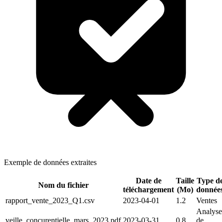
Exemple de données extraites
Date de
Taille
Type d
Nom du fichier
téléchargement
(Mo)
donnée
rapport_vente_2023_Q1.csv
2023-04-01
1.2
Ventes
Analyse
veille_concurentielle_mars_2023.pdf
2023-03-31
0.8
de