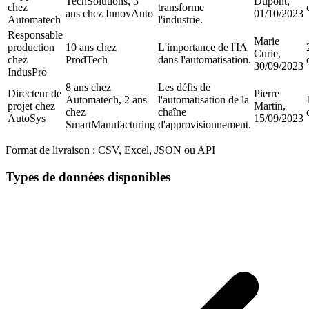
TechSolutions, 3
Dupont,
chez
transforme
ans chez InnovAuto
01/10/2023
Automatech
l'industrie.
Responsable
Marie
production
10 ans chez
L'importance de l'IA
Curie,
chez
ProdTech
dans l'automatisation.
30/09/2023
IndusPro
8 ans chez
Les défis de
Directeur de
Pierre
Automatech, 2 ans
l'automatisation de la
projet chez
Martin,
chez
chaîne
AutoSys
15/09/2023
SmartManufacturing
d'approvisionnement.
Format de livraison :
CSV, Excel, JSON ou API
Types de données disponibles