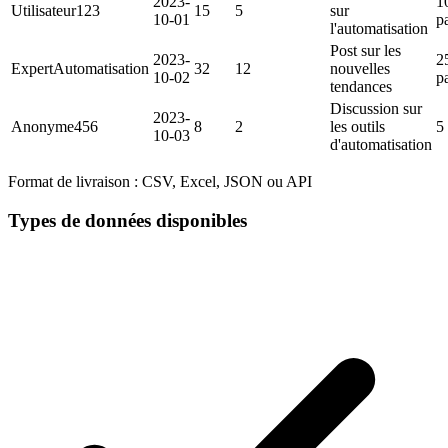
2023-
1
Utilisateur123
15
5
sur
10-01
p
l'automatisation
Post sur les
2023-
2
ExpertAutomatisation
32
12
nouvelles
10-02
p
tendances
Discussion sur
2023-
Anonyme456
8
2
les outils
5
10-03
d'automatisation
Format de livraison :
CSV, Excel, JSON ou API
Types de données disponibles