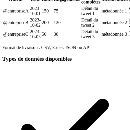
complètes
2023-
Détail du
@entrepriseA
150
75
métadonnée 1
10-01
tweet 1
2023-
Détail du
@entrepriseB
200
120
métadonnée 2
10-02
tweet 2
2023-
Détail du
@entrepriseC
50
30
métadonnée 3
10-03
tweet 3
Format de livraison :
CSV, Excel, JSON ou API
Types de données disponibles