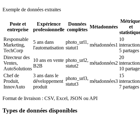
Exemple de données extraites
Métrique
Poste et
Expérience
Données
Métadonnées
et
entreprise
professionnelle
complètes
statistiqu
Responsable
10
5 ans dans
photo_url1,
Marketing,
métadonnées1
interaction
l'automatisation
statut1
TechCorp
5 partages
Directeur des
20
10 ans en vente
photo_url2,
Ventes,
métadonnées2
interaction
B2B
statut2
AutoSolutions
10 partage
Chef de
3 ans dans le
15
photo_url3,
Produit,
développement
métadonnées3
interaction
statut3
InnovAuto
produit
7 partages
Format de livraison :
CSV, Excel, JSON ou API
Types de données disponibles