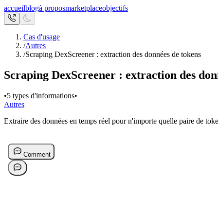
accueil
blog
à propos
marketplace
objectifs
Cas d'usage
/
Autres
/
Scraping DexScreener : extraction des données de tokens
Scraping DexScreener : extraction des don
•
5 types d'informations
•
Autres
Extraire des données en temps réel pour n'importe quelle paire de to