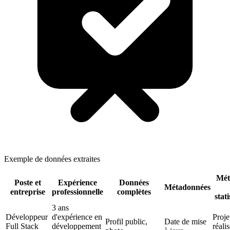
Exemple de données extraites
Mét
Poste et
Expérience
Données
Métadonnées
entreprise
professionnelle
complètes
stat
3 ans
Développeur
d'expérience en
Proje
Profil public,
Date de mise
Full Stack
développement
réalis