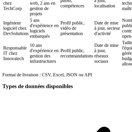
photo,
à jour,
chez
web, 2 ans en
techn
compétences
localisation
TechCorp
gestion de
maîtr
projets
5 ans
Nomb
Ingénieur
Profil public,
Date de mise
d'expérience en
publi
logiciel chez
vidéo de
à jour, secteur
logiciels
contr
DevSolutions
présentation
d'activité
embarqués
open
Taill
10 ans
Date de mise
Responsable
l'équ
d'expérience en
Profil public,
à jour,
IT chez
gérée
gestion des
recommandations
réseaux
Innovatech
budg
infrastructures
sociaux
allou
Format de livraison :
CSV, Excel, JSON ou API
Types de données disponibles