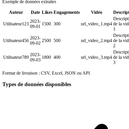
Exemple de données extraites
Auteur
Date
Likes
Engagements
Vidéo
Descrip
Descript
2023-
Utilisateur123
1500
300
url_video_1.mp4
de la vi
09-01
1
Descript
2023-
Utilisateur456
2500
500
url_video_2.mp4
de la vi
09-02
2
Descript
2023-
Utilisateur789
1800
400
url_video_3.mp4
de la vi
09-03
3
Format de livraison :
CSV, Excel, JSON ou API
Types de données disponibles