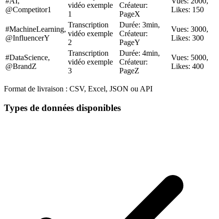
#AI,
Vues: 2000,
vidéo exemple
Créateur:
@Competitor1
Likes: 150
1
PageX
Transcription
Durée: 3min,
#MachineLearning,
Vues: 3000,
vidéo exemple
Créateur:
@InfluencerY
Likes: 300
2
PageY
Transcription
Durée: 4min,
#DataScience,
Vues: 5000,
vidéo exemple
Créateur:
@BrandZ
Likes: 400
3
PageZ
Format de livraison :
CSV, Excel, JSON ou API
Types de données disponibles