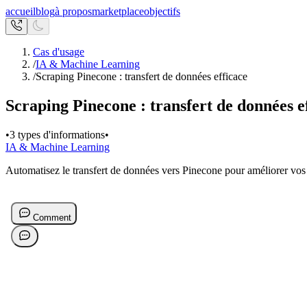
accueil
blog
à propos
marketplace
objectifs
Cas d'usage
/
IA & Machine Learning
/
Scraping Pinecone : transfert de données efficace
Scraping Pinecone : transfert de données e
•
3 types d'informations
•
IA & Machine Learning
Automatisez le transfert de données vers Pinecone pour améliorer vos c