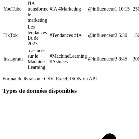
l'IA
YouTube
transforme
#IA #Marketing
@influenceur1
10:15
25
le
marketing
Les
tendances
TikTok
#Tendances #IA
@influenceur2
5:30
15
IA de
2023
5 astuces
sur le
#MachineLearning
Instagram
@influenceur3
8:45
30
Machine
#Astuces
Learning
Format de livraison :
CSV, Excel, JSON ou API
Types de données disponibles