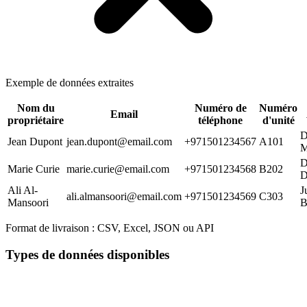
Exemple de données extraites
Nom du
Numéro de
Numéro
Email
propriétaire
téléphone
d'unité
D
Jean Dupont
jean.dupont@email.com
+971501234567
A101
M
D
Marie Curie
marie.curie@email.com
+971501234568
B202
D
Ali Al-
J
ali.almansoori@email.com
+971501234569
C303
Mansoori
B
Format de livraison :
CSV, Excel, JSON ou API
Types de données disponibles