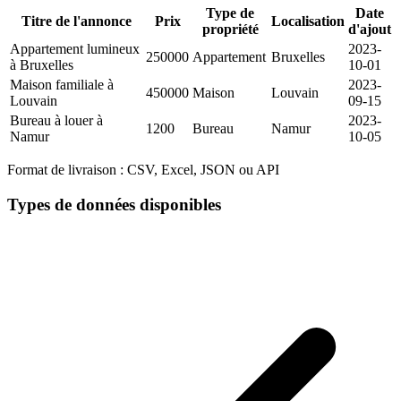
Type de
Date
Titre de l'annonce
Prix
Localisation
propriété
d'ajout
Appartement lumineux
2023-
250000
Appartement
Bruxelles
à Bruxelles
10-01
Maison familiale à
2023-
450000
Maison
Louvain
Louvain
09-15
Bureau à louer à
2023-
1200
Bureau
Namur
Namur
10-05
Format de livraison :
CSV, Excel, JSON ou API
Types de données disponibles