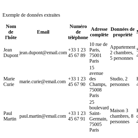
Exemple de données extraites
Nom
Numéro
Adresse
Données de
de
Email
de
complète
propriété
l'hôte
téléphone
10 rue de
Appartement
Jean
+33 1 23
Paris,
jean.dupont@email.com
2 chambres,
Dupont
45 67 89
75001
5 personnes
Paris
15
avenue
Marie
+33 1 23
des
Studio, 2
marie.curie@email.com
Curie
45 67 90
Champs,
personnes
75008
Paris
25
boulevard
Maison 3
Paul
+33 1 23
Saint-
paul.martin@email.com
chambres, 8
Martin
45 67 91
Germain,
personnes
75005
Paris