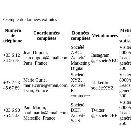
Exemple de données extraites
Numéro
Métr
Coordonnées
Données
de
Métadonnées
e
complètes
complètes
téléphone
statis
Société
Visite
Jean Dupont,
ABC,
5000/
+33 6 12
Instagram:
jean.dupont@email.com,
Activité:
Leads
34 56 78
@societeABC
Paris, France
Marketing
généré
Digital
200
Société
Visite
Marie Curie,
XYZ,
8000/
+33 7 23
LinkedIn:
marie.curie@email.com,
Activité:
Leads
45 67 89
sociétéXYZ
Lyon, France
E-
généré
commerce
300
Visite
Société
Paul Martin,
6000/
+33 6 98
DEF,
Twitter:
paul.martin@email.com,
Leads
76 54 32
Activité:
@societeDEF
Marseille, France
généré
SaaS
250