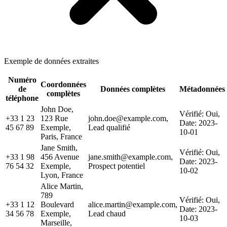
Exemple de données extraites
Numéro
Coordonnées
de
Données complètes
Métadonnées
complètes
téléphone
John Doe,
Vérifié: Oui,
+33 1 23
123 Rue
john.doe@example.com,
Date: 2023-
45 67 89
Exemple,
Lead qualifié
10-01
Paris, France
Jane Smith,
Vérifié: Oui,
+33 1 98
456 Avenue
jane.smith@example.com,
Date: 2023-
76 54 32
Exemple,
Prospect potentiel
10-02
Lyon, France
Alice Martin,
789
Vérifié: Oui,
+33 1 12
Boulevard
alice.martin@example.com,
Date: 2023-
34 56 78
Exemple,
Lead chaud
10-03
Marseille,