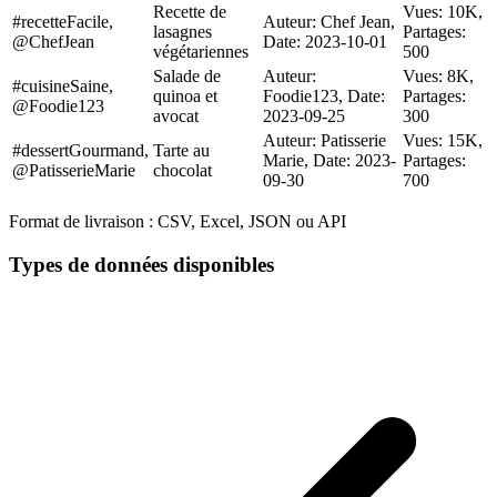
Recette de
Vues: 10K,
#recetteFacile,
Auteur: Chef Jean,
lasagnes
Partages:
@ChefJean
Date: 2023-10-01
végétariennes
500
Salade de
Auteur:
Vues: 8K,
#cuisineSaine,
quinoa et
Foodie123, Date:
Partages:
@Foodie123
avocat
2023-09-25
300
Auteur: Patisserie
Vues: 15K,
#dessertGourmand,
Tarte au
Marie, Date: 2023-
Partages:
@PatisserieMarie
chocolat
09-30
700
Format de livraison :
CSV, Excel, JSON ou API
Types de données disponibles