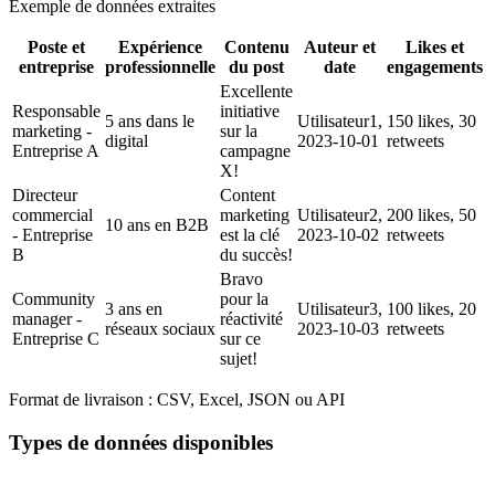
Exemple de données extraites
Poste et
Expérience
Contenu
Auteur et
Likes et
entreprise
professionnelle
du post
date
engagements
Excellente
Responsable
initiative
5 ans dans le
Utilisateur1,
150 likes, 30
marketing -
sur la
digital
2023-10-01
retweets
Entreprise A
campagne
X!
Directeur
Content
commercial
marketing
Utilisateur2,
200 likes, 50
10 ans en B2B
- Entreprise
est la clé
2023-10-02
retweets
B
du succès!
Bravo
Community
pour la
3 ans en
Utilisateur3,
100 likes, 20
manager -
réactivité
réseaux sociaux
2023-10-03
retweets
Entreprise C
sur ce
sujet!
Format de livraison :
CSV, Excel, JSON ou API
Types de données disponibles