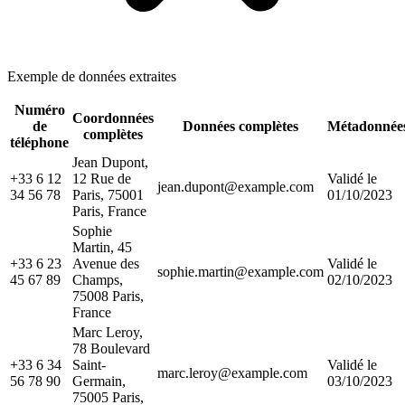
Exemple de données extraites
Numéro
Coordonnées
de
Données complètes
Métadonnée
complètes
téléphone
Jean Dupont,
+33 6 12
12 Rue de
Validé le
jean.dupont@example.com
34 56 78
Paris, 75001
01/10/2023
Paris, France
Sophie
Martin, 45
+33 6 23
Avenue des
Validé le
sophie.martin@example.com
45 67 89
Champs,
02/10/2023
75008 Paris,
France
Marc Leroy,
78 Boulevard
+33 6 34
Saint-
Validé le
marc.leroy@example.com
56 78 90
Germain,
03/10/2023
75005 Paris,