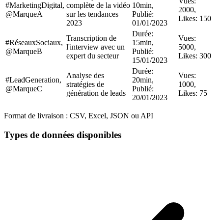
Vues:
#MarketingDigital,
complète de la vidéo
10min,
2000,
@MarqueA
sur les tendances
Publié:
Likes: 150
2023
01/01/2023
Durée:
Transcription de
Vues:
#RéseauxSociaux,
15min,
l'interview avec un
5000,
@MarqueB
Publié:
expert du secteur
Likes: 300
15/01/2023
Durée:
Analyse des
Vues:
#LeadGeneration,
20min,
stratégies de
1000,
@MarqueC
Publié:
génération de leads
Likes: 75
20/01/2023
Format de livraison :
CSV, Excel, JSON ou API
Types de données disponibles