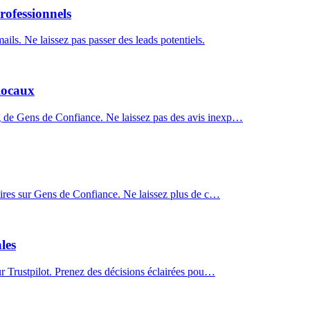
rofessionnels
ls. Ne laissez pas passer des leads potentiels.
 locaux
g de Gens de Confiance. Ne laissez pas des avis inexp…
taires sur Gens de Confiance. Ne laissez plus de c…
les
sur Trustpilot. Prenez des décisions éclairées pou…