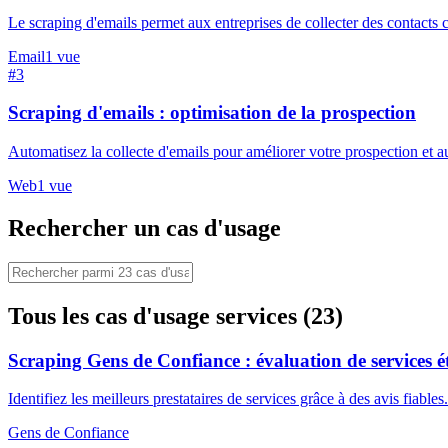
Le scraping d'emails permet aux entreprises de collecter des contacts 
Email
1
vue
#
3
Scraping d'emails : optimisation de la prospection
Automatisez la collecte d'emails pour améliorer votre prospection et
Web
1
vue
Rechercher un cas d'usage
Tous les cas d'usage services (23)
Scraping Gens de Confiance : évaluation de services é
Identifiez les meilleurs prestataires de services grâce à des avis fiabl
Gens de Confiance