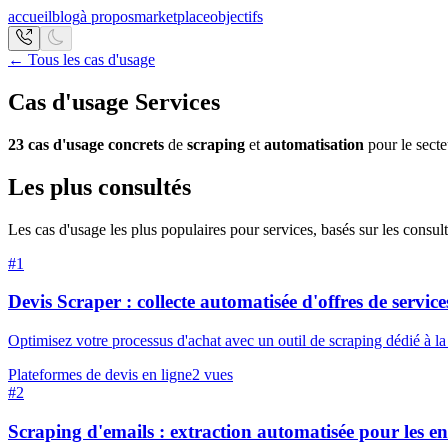
accueil
blog
à propos
marketplace
objectifs
← Tous les cas d'usage
Cas d'usage
Services
23
cas d'usage concrets
de
scraping
et
automatisation
pour le sect
Les plus consultés
Les cas d'usage les plus populaires pour
services
, basés sur les consult
#
1
Devis Scraper : collecte automatisée d'offres de service
Optimisez votre processus d'achat avec un outil de scraping dédié à la 
Plateformes de devis en ligne
2
vues
#
2
Scraping d'emails : extraction automatisée pour les en