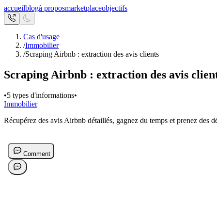
accueil
blog
à propos
marketplace
objectifs
Cas d'usage
/
Immobilier
/
Scraping Airbnb : extraction des avis clients
Scraping Airbnb : extraction des avis clien
•
5 types d'informations
•
Immobilier
Récupérez des avis Airbnb détaillés, gagnez du temps et prenez des déc