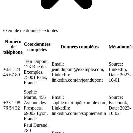
Exemple de données extraites
Numéro
Coordonnées
de
Données complètes
Métadonnée
complètes
téléphone
Jean Dupont,
Email:
Source:
123 Rue des
+33 1 23
jean.dupont@example.com,
LinkedIn,
Exemples,
45 67 89
LinkedIn:
Date: 2023-
75001 Paris,
linkedin.com/in/jeandupont
10-01
France
Sophie
Martin, 456
Email:
Source:
+33 1 98
Avenue des
sophie.martin@example.com,
Facebook,
76 54 32
Prospects,
LinkedIn:
Date: 2023-
69002 Lyon,
linkedin.com/in/sophiemartin
10-02
France
Paul Durand,
789