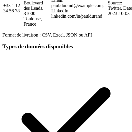
Email:
Boulevard
Source:
+33 1 12
paul.durand@example.com,
des Leads,
Twitter, Date
34 56 78
LinkedIn:
31000
2023-10-03
linkedin.com/in/pauldurand
Toulouse,
France
Format de livraison :
CSV, Excel, JSON ou API
Types de données disponibles