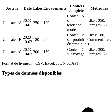
Données
Auteur
Date
Likes
Engagements
Métriques
complètes
Contenu A
2023-
sur
Likes: 250,
UtilisateurA
250
120
10-01
tendance
Partages: 30
mode
Contenu B
Likes: 180,
2023-
UtilisateurB
180
95
sur produit
Commentaires:
10-02
électronique
15
2023-
Contenu C
Likes: 300,
UtilisateurC
300
150
10-03
sur voyage
Partages: 50
Format de livraison :
CSV, Excel, JSON ou API
Types de données disponibles