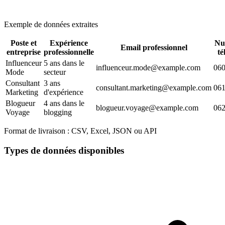
Exemple de données extraites
Poste et
Expérience
Nu
Email professionnel
entreprise
professionnelle
té
Influenceur
5 ans dans le
influenceur.mode@example.com
06
Mode
secteur
Consultant
3 ans
consultant.marketing@example.com
06
Marketing
d'expérience
Blogueur
4 ans dans le
blogueur.voyage@example.com
06
Voyage
blogging
Format de livraison :
CSV, Excel, JSON ou API
Types de données disponibles