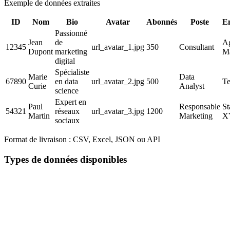
Exemple de données extraites
ID
Nom
Bio
Avatar
Abonnés
Poste
En
Passionné
Jean
de
A
12345
url_avatar_1.jpg
350
Consultant
Dupont
marketing
Ma
digital
Spécialiste
Marie
Data
67890
en data
url_avatar_2.jpg
500
Te
Curie
Analyst
science
Expert en
Paul
Responsable
St
54321
réseaux
url_avatar_3.jpg
1200
Martin
Marketing
X
sociaux
Format de livraison :
CSV, Excel, JSON ou API
Types de données disponibles