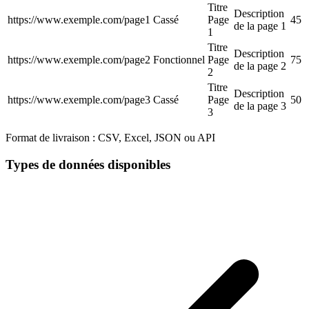
Titre
Description
https://www.exemple.com/page1
Cassé
Page
45
de la page 1
1
Titre
Description
https://www.exemple.com/page2
Fonctionnel
Page
75
de la page 2
2
Titre
Description
https://www.exemple.com/page3
Cassé
Page
50
de la page 3
3
Format de livraison :
CSV, Excel, JSON ou API
Types de données disponibles